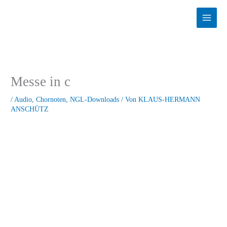
Zum
Inhalt
springen
Messe in c
/
Audio
,
Chornoten
,
NGL-Downloads
/ Von
KLAUS-HERMANN
ANSCHÜTZ