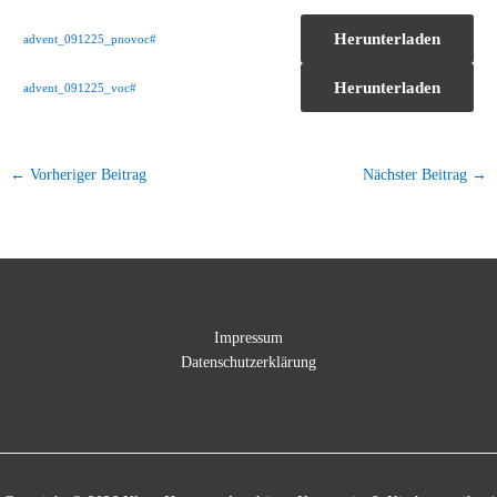
Herunterladen
advent_091225_pnovoc#
Herunterladen
advent_091225_voc#
←
Vorheriger Beitrag
Nächster Beitrag
→
Impressum
Datenschutzerklärung